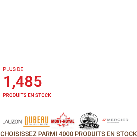
r
c
h
e
LE PLUS GRAND ENTREPÔT DE
z
LA RÉGION !
-
v
ACHETEZ DIRECTE !
o
u
s
?
*
PLUS DE
3,040
PRODUITS EN STOCK
CHOISISSEZ PARMI
4000
PRODUITS EN STOCK