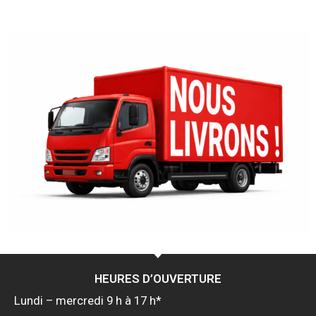
r
i
c
e
h
l
e
z
-
V
o
u
s
?
*
HEURES D’OUVERTURE
Lundi – mercredi 9 h à 17 h*