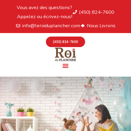
Vous avez des questions?
(450) 824-7600
Appelez ou écrivez-nous!
info@leroiduplancher.com
Nous Livrons
(450) 824-7600