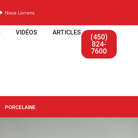
Nous Livrons
S
VIDÉOS
ARTICLES
(450)
824-
7600
PORCELAINE