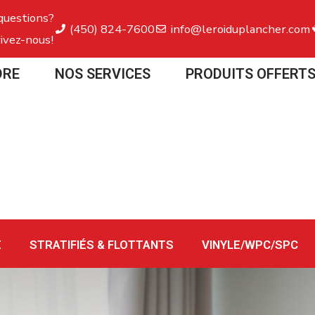
questions?
(450) 824-7600
info@leroiduplancher.com
ivez-nous!
DRE
NOS SERVICES
PRODUITS OFFERT
E
STRATIFIÉS & FLOTTANTS
VINYLE/WPC/SPC