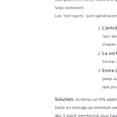
Voici comment:
Les “hot spots’’ sont général
L’entr
leur be
shapes 
La sort
terme 1
Entre L
pieds au
que plu
Solution:
Achetez un 5% additi
boite en storage au minimum peu
des 3 point mentionné plus hau