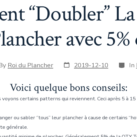
t “Doubler” La
lancher avec 5% 
By
Roi du Plancher
2019-12-10
In
Voici quelque bons conseils:
 voyons certains patterns qui reviennent. Ceci après 5 à 15
nger ou sabler ‘’tous’’ leur plancher à cause de certains “h
te générale.
 quantité minime de plancher. Généralement 5% de la QTY To