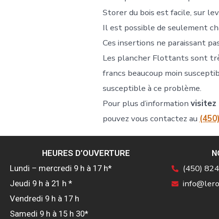
Storer du bois est facile, sur l
Il est possible de seulement c
Ces insertions ne paraissant pas
Les plancher Flottants sont trè
francs beaucoup moin susceptib
susceptible à ce problème.
Pour plus d’information
visitez
pouvez vous contactez au
(450
HEURES D’OUVERTURE
N
(450) 82
Lundi – mercredi 9 h à 17 h*
info@lero
Jeudi 9 h à 21 h *
Vendredi 9 h à 17 h
Samedi 9 h à 15 h 30*