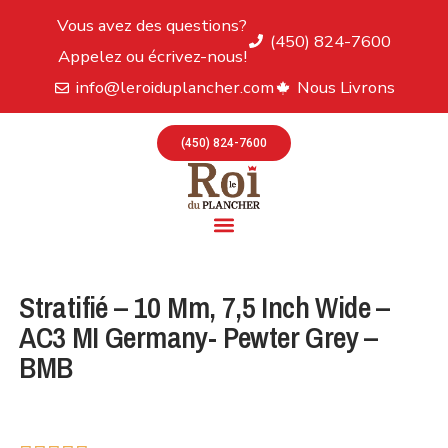
Vous avez des questions?
(450) 824-7600
Appelez ou écrivez-nous!
info@leroiduplancher.com
Nous Livrons
(450) 824-7600
Stratifié – 10 Mm, 7,5 Inch Wide –
AC3 MI Germany- Pewter Grey –
BMB