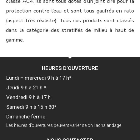
classe AC4. Ils sont tous dotés d’un joint ciré pour la
protection contre l’eau et sont tous gaufrés en rato
(aspect très réaliste). Tous nos produits sont classés
dans la catégorie des stratifiés de milieu à haut de
gamme.
HEURES D’OUVERTURE
Lundi – mercredi 9 h à 17 h*
Jeudi 9 h à 21 h *
Vendredi 9 h à 17 h
Samedi 9 h à 15 h 30*
Dimanche fermé
Les heures d’ouvertures peuvent varier selon l’achalandage