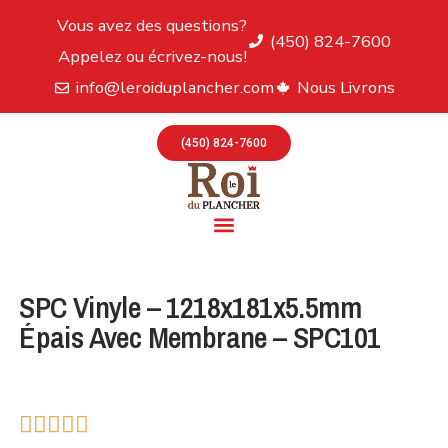
Vous avez des questions?
(450) 824-7600
Appelez ou écrivez-nous!
info@leroiduplancher.com
Nous Livrons
(450) 824-7600
SPC Vinyle – 1218x181x5.5mm
Épais Avec Membrane – SPC101




