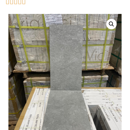




