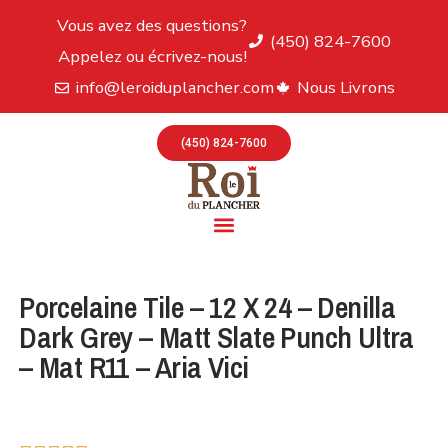
Vous avez des questions?
(450) 824-7600
Appelez ou écrivez-nous!
info@leroiduplancher.com
Nous Livrons
(450) 824-7600
Porcelaine Tile – 12 X 24 – Denilla
Dark Grey – Matt Slate Punch Ultra
– Mat R11 – Aria Vici