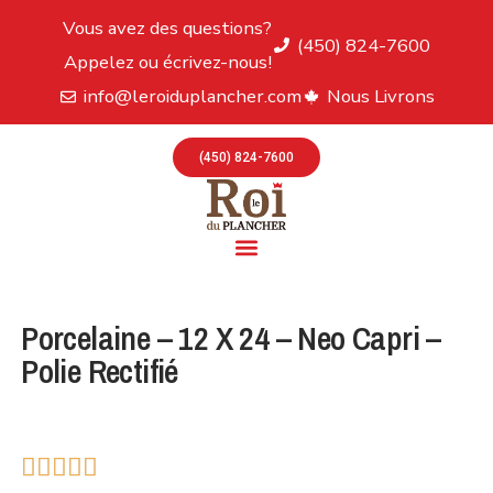
Vous avez des questions?
(450) 824-7600
Appelez ou écrivez-nous!
info@leroiduplancher.com
Nous Livrons
(450) 824-7600
Porcelaine – 12 X 24 – Neo Capri –
Polie Rectifié




