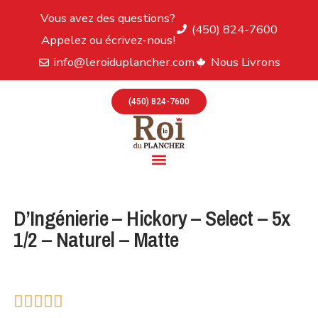
Vous avez des questions?
(450) 824-7600
Appelez ou écrivez-nous!
info@leroiduplancher.com
Nous Livrons
(450) 824-7600
D’Ingénierie – Hickory – Select – 5x
1/2 – Naturel – Matte




