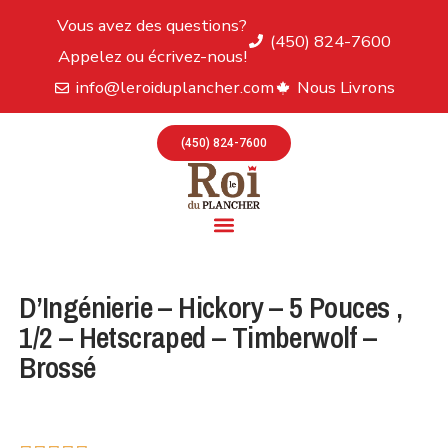
Vous avez des questions?
(450) 824-7600
Appelez ou écrivez-nous!
info@leroiduplancher.com
Nous Livrons
(450) 824-7600
D’Ingénierie – Hickory – 5 Pouces ,
1/2 – Hetscraped – Timberwolf –
Brossé