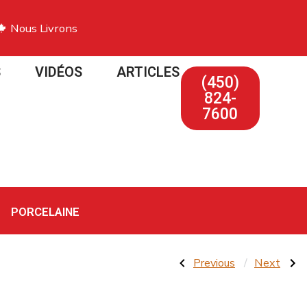
Nous Livrons
S
VIDÉOS
ARTICLES
(450)
824-
7600
PORCELAINE
Previous
Next