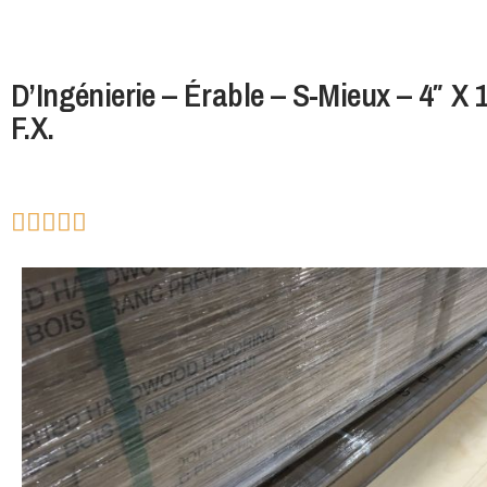
D’Ingénierie – Érable – S-Mieux – 4″ X
F.X.




