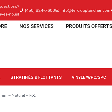
questions?
(450) 824-7600
info@leroiduplancher.com
ivez-nous!
DRE
NOS SERVICES
PRODUITS OFFERT
E
STRATIFIÉS & FLOTTANTS
VINYLE/WPC/SPC
5mm – Naturel – F.X.