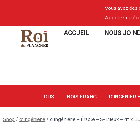
Vous avez des 
Appelez ou écr
ACCUEIL
NOUS JOIN
TOUS
BOIS FRANC
D’INGÉNIERI
Shop
/
d'Ingénierie
/
d’Ingénierie – Érable – S-Mieux – 4″ x 1