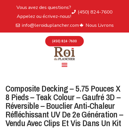
Vous avez des questions?
(450) 824-7600
Appelez ou écrivez-nous!
info@leroiduplancher.com
Nous Livrons
(450) 824-7600
Composite Decking – 5.75 Pouces X
8 Pieds – Teak Colour – Gaufré 3D –
Réversible – Bouclier Anti-Chaleur
Réfléchissant UV De 2e Génération –
Vendu Avec Clips Et Vis Dans Un Kit