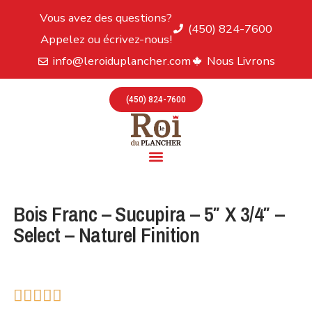
Vous avez des questions?
(450) 824-7600
Appelez ou écrivez-nous!
info@leroiduplancher.com
Nous Livrons
(450) 824-7600
Bois Franc – Sucupira – 5″ X 3/4″ –
Select – Naturel Finition




