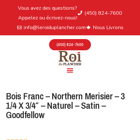
Vous avez des questions?
(450) 824-7600
Appelez ou écrivez-nous!
info@leroiduplancher.com
Nous Livrons
(450) 824-7600
Bois Franc – Northern Merisier – 3
1/4 X 3/4″ – Naturel – Satin –
Goodfellow