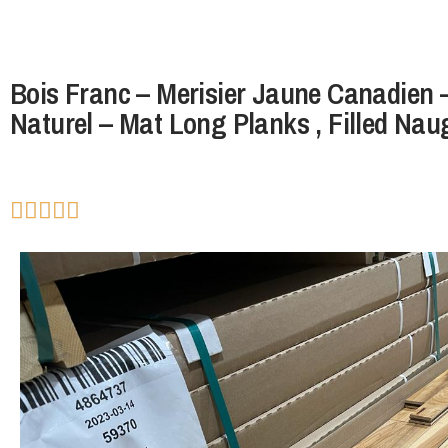
Bois Franc – Merisier Jaune Canadien – 
Naturel – Mat Long Planks , Filled Na




