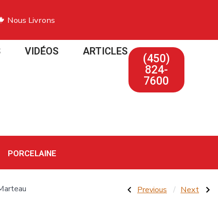
Nous Livrons
S
VIDÉOS
ARTICLES
(450)
824-
7600
PORCELAINE
 Marteau
Previous
Next