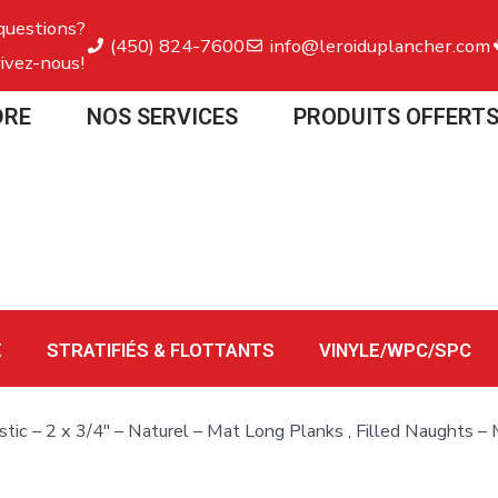
questions?
(450) 824-7600
info@leroiduplancher.com
ivez-nous!
DRE
NOS SERVICES
PRODUITS OFFERT
E
STRATIFIÉS & FLOTTANTS
VINYLE/WPC/SPC
stic – 2 x 3/4″ – Naturel – Mat Long Planks , Filled Naughts –