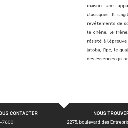
maison une appa
classiques. Il s’a
revêtements de sol
le chêne, le frêne
résisté à l’épreuv
jatoba, l’ipé, le gu
des essences qui o
OUS CONTACTER
NOUS TROUVE
4-7600
2275, boulevard des Entrepri