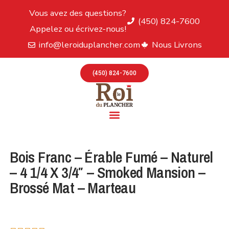
Vous avez des questions?
(450) 824-7600
Appelez ou écrivez-nous!
info@leroiduplancher.com
Nous Livrons
(450) 824-7600
Bois Franc – Érable Fumé – Naturel
– 4 1/4 X 3/4″ – Smoked Mansion –
Brossé Mat – Marteau