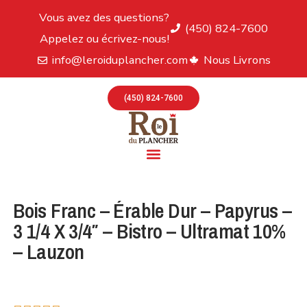
Vous avez des questions?
(450) 824-7600
Appelez ou écrivez-nous!
info@leroiduplancher.com
Nous Livrons
(450) 824-7600
Bois Franc – Érable Dur – Papyrus –
3 1/4 X 3/4″ – Bistro – Ultramat 10%
– Lauzon