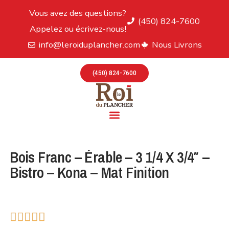
Vous avez des questions?
(450) 824-7600
Appelez ou écrivez-nous!
info@leroiduplancher.com
Nous Livrons
(450) 824-7600
Bois Franc – Érable – 3 1/4 X 3/4″ –
Bistro – Kona – Mat Finition




