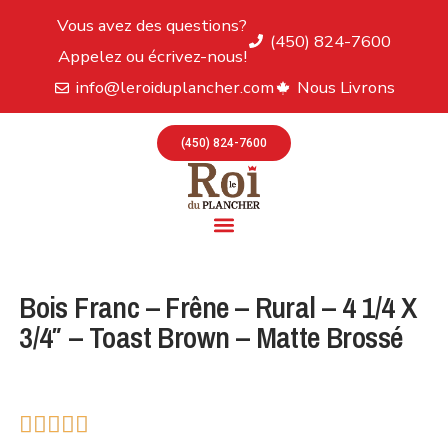
Vous avez des questions?
(450) 824-7600
Appelez ou écrivez-nous!
info@leroiduplancher.com
Nous Livrons
(450) 824-7600
Bois Franc – Frêne – Rural – 4 1/4 X
3/4″ – Toast Brown – Matte Brossé




